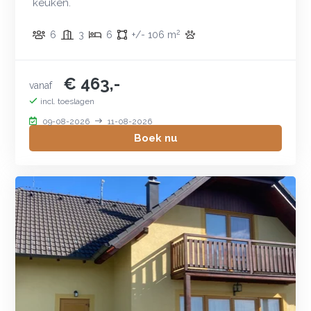
keuken.
2
6
3
6
+/- 106 m
€ 463,-
vanaf
incl. toeslagen
09-08-2026
11-08-2026
Boek nu