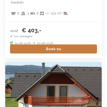
keuken.
2
6
3
6
+/- 102 m
€ 403,-
vanaf
incl. toeslagen
24-08-2026
26-08-2026
Boek nu