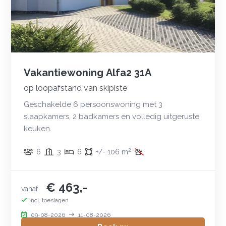
Vakantiewoning Alfa2 31A
op loopafstand van skipiste
Geschakelde 6 persoonswoning met 3
slaapkamers, 2 badkamers en volledig uitgeruste
keuken.
2
6
3
6
+/- 106 m
€ 463,-
vanaf
incl. toeslagen
09-08-2026
11-08-2026