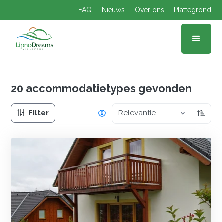
FAQ
Nieuws
Over ons
Plattegrond
20 accommodatietypes
gevonden
Filter
Relevantie
Oplop