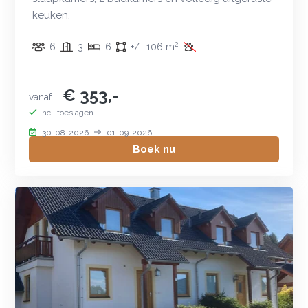
keuken.
2
6
3
6
+/- 106 m
€ 353,-
vanaf
incl. toeslagen
30-08-2026
01-09-2026
Boek nu