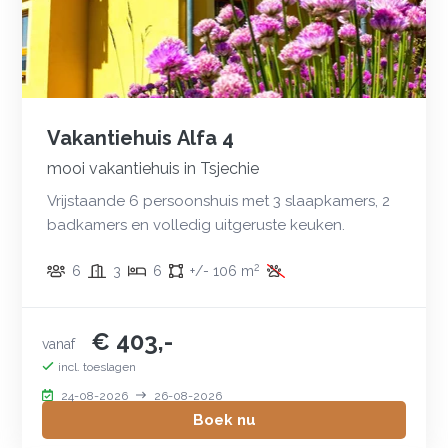
Vakantiehuis Alfa 4
mooi vakantiehuis in Tsjechie
Vrijstaande 6 persoonshuis met 3 slaapkamers, 2
badkamers en volledig uitgeruste keuken.
2
6
3
6
+/- 106 m
€ 403,-
vanaf
incl. toeslagen
24-08-2026
26-08-2026
Boek nu