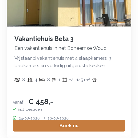
Vakantiehuis Beta 3
Een vakantiehuis in het Boheemse Woud
Vrijstaand vakantiehuis met 4 slaapkamers, 3
badkamers en volledig uitgeruste keuken.
2
8
4
8
1
+/- 145 m
€ 458,-
vanaf
incl. toeslagen
24-08-2026
26-08-2026
Boek nu