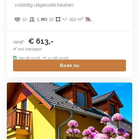
volledig uitgeruste keuken.
2
10
5
10
+/- 192 m
€ 613,-
vanaf
incl. toeslagen
09-08-2026
11-08-2026
Boek nu