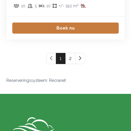
2
10
5
10
+/- 192 m
Boek nu
Vorige pagina
1
2
Volgende pagina
Reserveringssysteem: Recranet