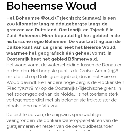
Boheemse Woud
Het Boheemse Woud (Tsjechisch: Šumava) is een
200 kilometer lang middelgebergte langs de
grenzen van Duitsland, Oostenrijk en Tsjechië in
Zuid-Bohemen. Meer bepaald ligt het gebied in de
historische regio Bohemen. De voortzetting aan de
Duitse kant van de grens heet het Beierse Woud,
waarmee het geografisch één geheel vormt. In
Oostenrijk heet het gebied Böhmerwald.
Het woud vormt de waterscheiding tussen de Donau en
de Moldau. Het hoogste punt is de Großer Arber (1456
m), die zich op Duits grondgebied, dus in het Beierse
Woud bevindt. Een andere hoge berg is de Plöckenstein
(Plechý)(1378 m) op de Oostenrijks-Tsjechische grens. In
het stroomgebied van de Moldau is het toerisme sterk
vertegenwoordigt met als belangrijste trekpleister de
plaats Lipno nad Vltavou.
De dichte bossen, de enigszins spookachtige
veengronden, de donkere wateroppervlakten van de
gletsjermeren en resten van de oerwoudbestanden