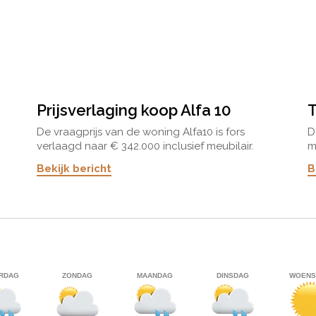
Prijsverlaging koop Alfa 10
T
De vraagprijs van de woning Alfa10 is fors
D
verlaagd naar € 342.000 inclusief meubilair.
m
Deze Alfa woning ligt op een groot perceel van
C
Bekijk bericht
B
1.005m2 van waaruit een schitterend uitzicht is
k
op de omgeving. Deze woning heeft als extra
b
een garage in plaats van een carport. De
woning verkeert in uitstekende staat en is door
de huidige eigenaren enkel als vakantiewoning
gebruikt en is nooit verhuurd geweest. Klik
hier
voor meer informatie en fotos.