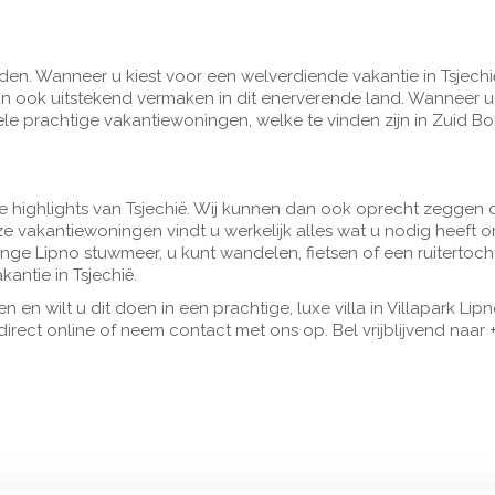
aden. Wanneer u kiest voor een welverdiende vakantie in Tsjechië,
an ook uitstekend vermaken in dit enerverende land. Wanneer u 
ele prachtige vakantiewoningen, welke te vinden zijn in Zuid B
lle highlights van Tsjechië. Wij kunnen dan ook oprecht zeggen 
ze vakantiewoningen vindt u werkelijk alles wat u nodig heeft
ange Lipno stuwmeer, u kunt wandelen, fietsen of een ruiterto
ntie in Tsjechië.
n en wilt u dit doen in een prachtige, luxe villa in Villapark L
irect online of neem contact met ons op. Bel vrijblijvend naar +3