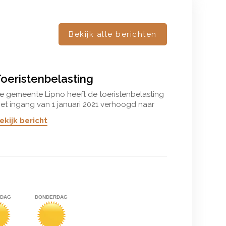
Bekijk alle berichten
oeristenbelasting
e gemeente Lipno heeft de toeristenbelasting
et ingang van 1 januari 2021 verhoogd naar
zk 50 (ca. € 2) per volwassene per nacht. Voor
ekijk bericht
inderen hoeft u geen toeristenbelasting te
etalen.