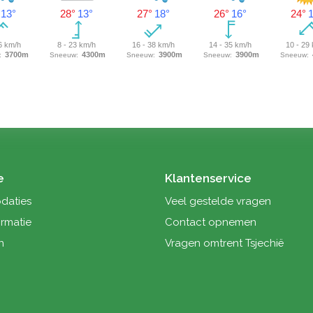
e
it
e
Klantenservice
aties
Veel gestelde vragen
ormatie
Contact opnemen
n
Vragen omtrent Tsjechië