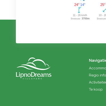
Er zijn nog diverse woningen beschikbaar in d
populaire maand februari. Boek snel om nog d
seizoen van een fijne wintersport te genieten.
Verder is het reserveren voor komende zomer
gestart en wordt er ook al gereserveerd voor
kerst 2026 en/of de jaarwisseling 2026/2027.
Navigati
Accommod
Regio inf
Activiteite
Te koop